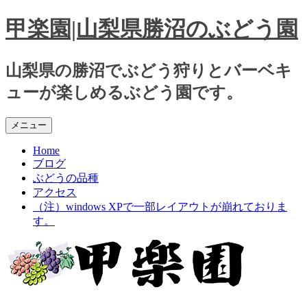
コ
甲楽園|山梨県勝沼のぶどう園
ン
テ
ン
山梨県の勝沼でぶどう狩りとバーベキ
ツ
ューが楽しめるぶどう園です。
へ
ス
キ
メニュー
ッ
プ
Home
ブログ
ぶどうの品種
アクセス
（注）windows XPで一部レイアウトが崩れておりま
す。