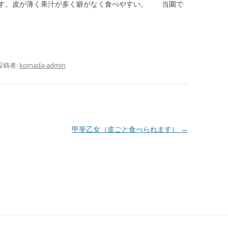
です。皮が薄く果汁が多く癖がなく食べやすい。 当園で
投稿者:
komada-admin
甲斐乙女（皮ごと食べられます）
→