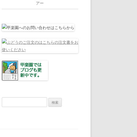
アー
検
索: