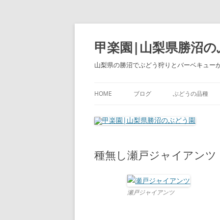
コ
ン
テ
甲楽園|山梨県勝沼の
ン
ツ
へ
山梨県の勝沼でぶどう狩りとバーベキュー
ス
キ
ッ
プ
HOME
ブログ
ぶどうの品種
種無し瀬戸ジャイアンツ
瀬戸ジャイアンツ