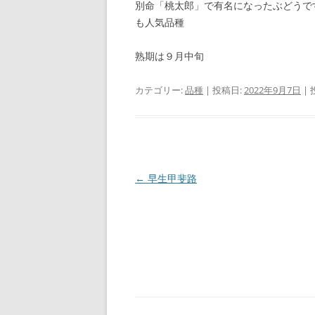
別命「桃太郎」で有名になったぶどう
も人気品種
熟期は９月中旬
カテゴリー:
品種
| 投稿日:
2022年9月7日
|
投
←
早生甲斐路
稿
ナ
ビ
ゲ
ー
シ